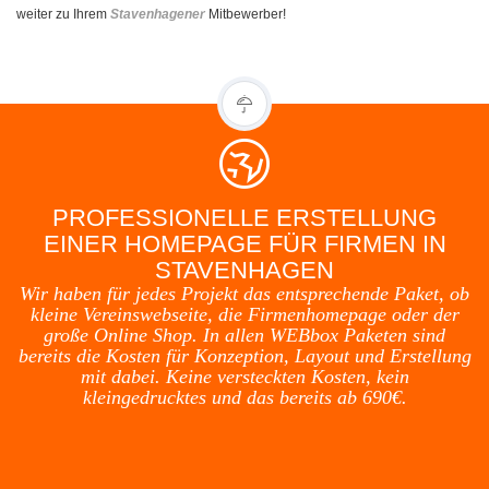
weiter zu Ihrem
Stavenhagener
Mitbewerber!
PROFESSIONELLE ERSTELLUNG
EINER HOMEPAGE FÜR FIRMEN IN
STAVENHAGEN
Wir haben für jedes Projekt das entsprechende Paket, ob
kleine Vereinswebseite, die Firmenhomepage oder der
große Online Shop. In allen WEBbox Paketen sind
bereits die Kosten für Konzeption, Layout und Erstellung
mit dabei. Keine versteckten Kosten, kein
kleingedrucktes und das bereits ab 690€.