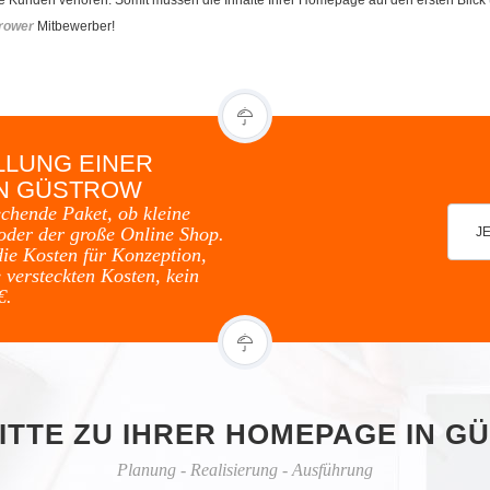
rower
Mitbewerber!
LLUNG EINER
IN GÜSTROW
echende Paket, ob kleine
oder der große Online Shop.
J
die Kosten für Konzeption,
 versteckten Kosten, kein
€.
ITTE ZU IHRER HOMEPAGE IN 
Planung - Realisierung - Ausführung