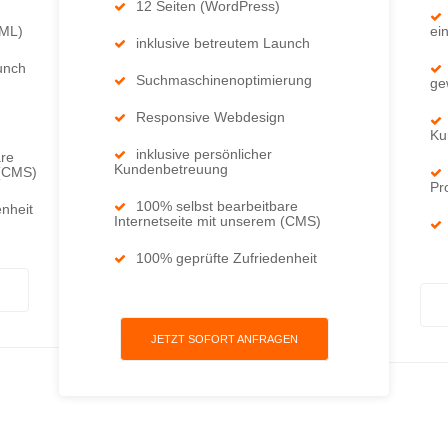
12 Seiten (WordPress)
TML)
ei
inklusive betreutem Launch
unch
Suchmaschinenoptimierung
ge
Responsive Webdesign
Ku
inklusive persönlicher
are
Kundenbetreuung
 (CMS)
Pr
100% selbst bearbeitbare
nheit
Internetseite mit unserem (CMS)
100% geprüfte Zufriedenheit
JETZT SOFORT ANFRAGEN