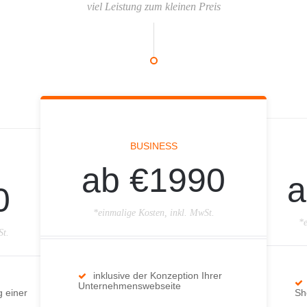
viel Leistung zum kleinen Preis
BUSINESS
ab €1990
a
0
*einmalige Kosten, inkl. MwSt.
*e
St.
inklusive der Konzeption Ihrer
Unternehmenswebseite
g einer
Sh