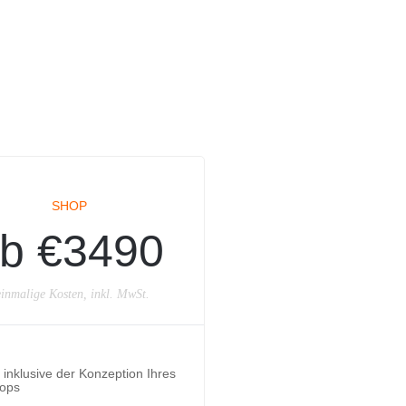
SHOP
b €3490
inmalige Kosten, inkl. MwSt.
inklusive der Konzeption Ihres
ops