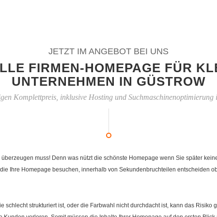
JETZT IM ANGEBOT BEI UNS
LLE FIRMEN-HOMEPAGE FÜR KL
UNTERNEHMEN IN GÜSTROW
igen Komplettpreis, inklusive Hosting und Suchmaschinenoptimierung 
 überzeugen muss! Denn was nützt die schönste Homepage wenn Sie später keiner fi
die Ihre Homepage besuchen, innerhalb von Sekundenbruchteilen entscheiden ob Ih
e schlecht strukturiert ist, oder die Farbwahl nicht durchdacht ist, kann das Risi
Kunden verloren. Somit müssen die Inhalte Ihrer Homepage auf den ersten Blick 