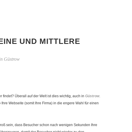
EINE UND MITTLERE
in Güstrow
ndet? Überall auf der Welt ist dies wichtig, auch in
Güstrow
.
re Webseite (somit Ihre Firma) in die engere Wahl für einen
ko groß sein, dass Besucher schon nach wenigen Sekunden Ihre
überzeugen, damit der Besucher nicht wieder zu den