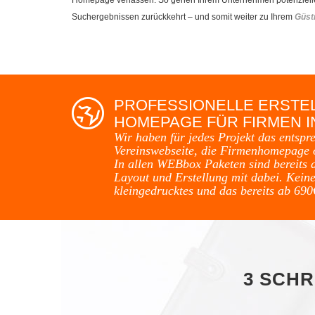
Suchergebnissen zurückkehrt – und somit weiter zu Ihrem
Güst
PROFESSIONELLE ERSTE
HOMEPAGE FÜR FIRMEN 
Wir haben für jedes Projekt das entspr
Vereinswebseite, die Firmenhomepage 
In allen WEBbox Paketen sind bereits 
Layout und Erstellung mit dabei. Keine
kleingedrucktes und das bereits ab 690
3 SCHR