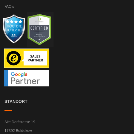
FAQ’s
STANDORT
Alte Dorfstrasse 19
17392 Boldekow