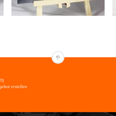
F!
gebot erstellen