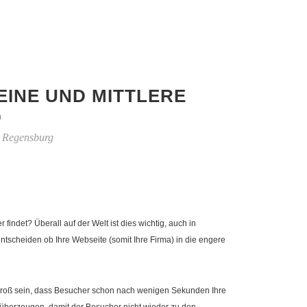
EINE UND MITTLERE
G
n Regensburg
ndet? Überall auf der Welt ist dies wichtig, auch in
scheiden ob Ihre Webseite (somit Ihre Firma) in die engere
ko groß sein, dass Besucher schon nach wenigen Sekunden Ihre
überzeugen, damit der Besucher nicht wieder zu den