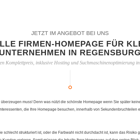
JETZT IM ANGEBOT BEI UNS
LLE FIRMEN-HOMEPAGE FÜR KL
UNTERNEHMEN IN REGENSBUR
en Komplettpreis, inklusive Hosting und Suchmaschinenoptimierung i
 überzeugen muss! Denn was nützt die schönste Homepage wenn Sie später keiner fi
nteressenten, die Ihre Homepage besuchen, innerhalb von Sekundenbruchteilen ent
e schlecht strukturiert ist, oder die Farbwahl nicht durchdacht ist, kann das Risi
Kunden verloren. Somit müssen die Inhalte Ihrer Homepage auf den ersten Blick 