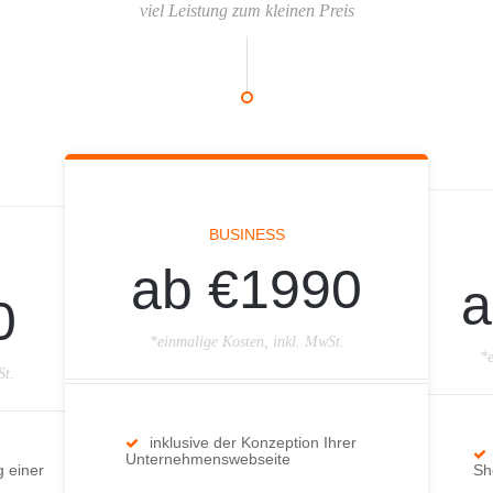
viel Leistung zum kleinen Preis
BUSINESS
ab €1990
a
0
*einmalige Kosten, inkl. MwSt.
*e
St.
inklusive der Konzeption Ihrer
Unternehmenswebseite
g einer
Sh