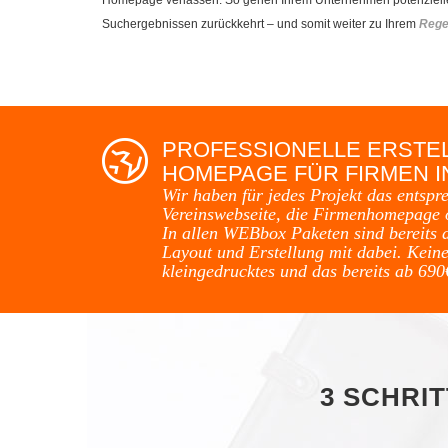
Suchergebnissen zurückkehrt – und somit weiter zu Ihrem
Rege
PROFESSIONELLE ERSTE
HOMEPAGE FÜR FIRMEN 
Wir haben für jedes Projekt das entspr
Vereinswebseite, die Firmenhomepage 
In allen WEBbox Paketen sind bereits 
Layout und Erstellung mit dabei. Keine
kleingedrucktes und das bereits ab 690
3 SCHRI