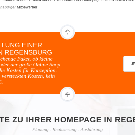
nsburger
Mitbewerber!
LLUNG EINER
IN REGENSBURG
echende Paket, ob kleine
oder der große Online Shop.
J
die Kosten für Konzeption,
 versteckten Kosten, kein
€.
TTE ZU IHRER HOMEPAGE IN RE
Planung - Realisierung - Ausführung