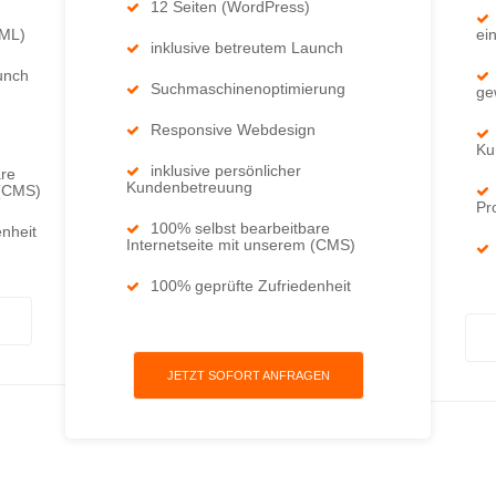
12 Seiten (WordPress)
TML)
ei
inklusive betreutem Launch
unch
Suchmaschinenoptimierung
ge
Responsive Webdesign
Ku
inklusive persönlicher
are
Kundenbetreuung
 (CMS)
Pr
100% selbst bearbeitbare
nheit
Internetseite mit unserem (CMS)
100% geprüfte Zufriedenheit
JETZT SOFORT ANFRAGEN