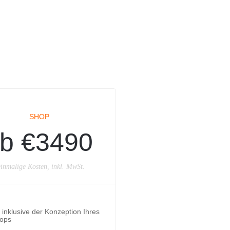
SHOP
b €3490
inmalige Kosten, inkl. MwSt.
inklusive der Konzeption Ihres
ops