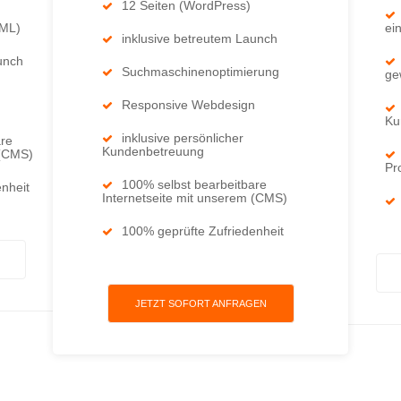
12 Seiten (WordPress)
TML)
ei
inklusive betreutem Launch
unch
Suchmaschinenoptimierung
ge
Responsive Webdesign
Ku
inklusive persönlicher
are
Kundenbetreuung
 (CMS)
Pr
100% selbst bearbeitbare
nheit
Internetseite mit unserem (CMS)
100% geprüfte Zufriedenheit
JETZT SOFORT ANFRAGEN