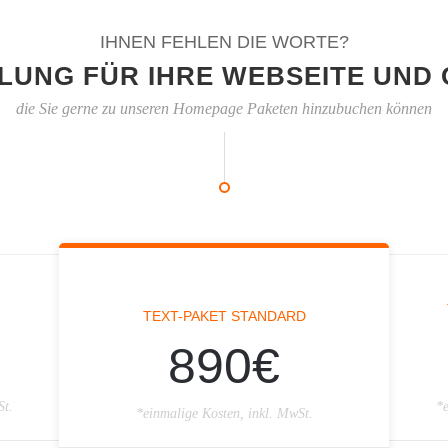
IHNEN FEHLEN DIE WORTE?
LUNG FÜR IHRE WEBSEITE UND 
die Sie gerne zu unseren Homepage Paketen hinzubuchen können
TEXT-PAKET STANDARD
890€
St.
*e
*einmalige Kosten, inkl. MwSt.