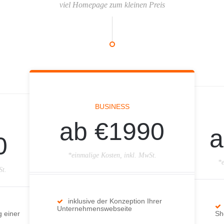
viel Homepage zum kleinen Preis
BUSINESS
ab €1990
a
0
*einmalige Kosten, inkl. MwSt.
*e
St.
inklusive der Konzeption Ihrer
Unternehmenswebseite
g einer
Sh