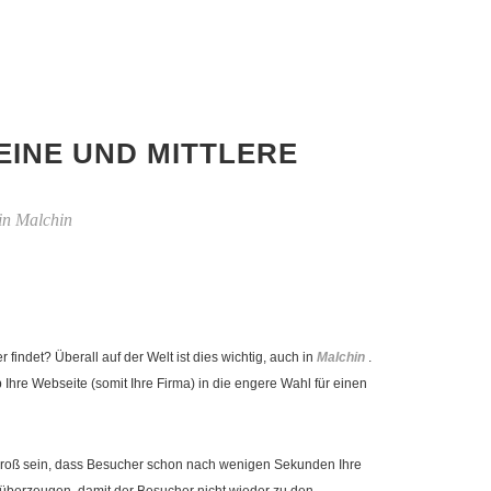
EINE UND MITTLERE
in Malchin
ndet? Überall auf der Welt ist dies wichtig, auch in
Malchin
.
re Webseite (somit Ihre Firma) in die engere Wahl für einen
ko groß sein, dass Besucher schon nach wenigen Sekunden Ihre
überzeugen, damit der Besucher nicht wieder zu den