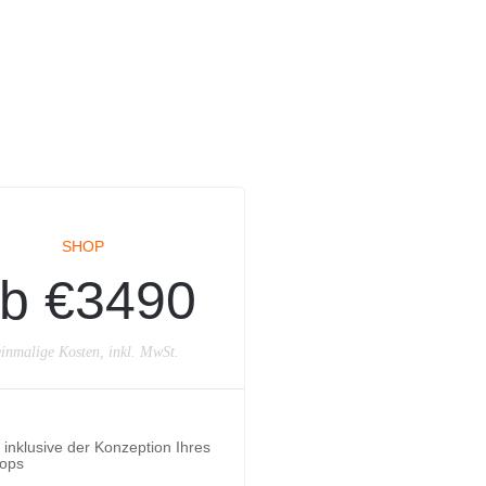
SHOP
b €3490
inmalige Kosten, inkl. MwSt.
inklusive der Konzeption Ihres
ops