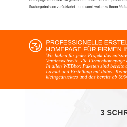
Suchergebnissen zurückkehrt – und somit weiter zu Ihrem
Malc
PROFESSIONELLE ERSTE
HOMEPAGE FÜR FIRMEN I
Wir haben für jedes Projekt das entspr
Vereinswebseite, die Firmenhomepage 
In allen WEBbox Paketen sind bereits 
Layout und Erstellung mit dabei. Keine
kleingedrucktes und das bereits ab 690
3 SCH