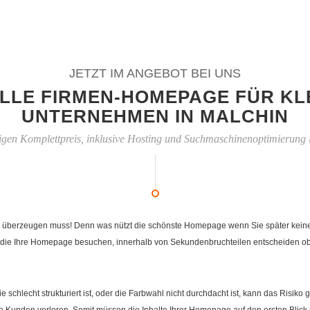
JETZT IM ANGEBOT BEI UNS
LLE FIRMEN-HOMEPAGE FÜR KL
UNTERNEHMEN IN MALCHIN
igen Komplettpreis, inklusive Hosting und Suchmaschinenoptimierung 
 überzeugen muss! Denn was nützt die schönste Homepage wenn Sie später keiner fi
die Ihre Homepage besuchen, innerhalb von Sekundenbruchteilen entscheiden ob Ih
e schlecht strukturiert ist, oder die Farbwahl nicht durchdacht ist, kann das Risi
Kunden verloren. Somit müssen die Inhalte Ihrer Homepage auf den ersten Blick 