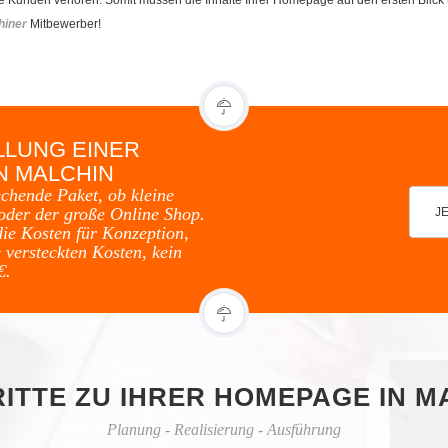
hiner
Mitbewerber!
LLUNG EINER
N MALCHIN
echende Paket, ob kleine
oder der große Online Shop.
J
die Kosten für Konzeption,
 versteckten Kosten, kein
€.
RITTE ZU IHRER HOMEPAGE IN M
Planung - Realisierung - Ausführung