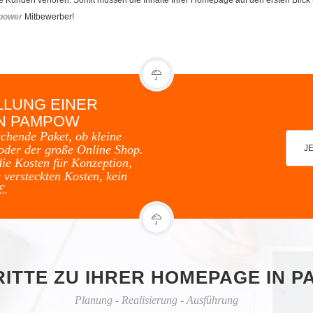
power
Mitbewerber!
LLUNG EINER
IN PAMPOW
echende Paket, ob kleine
oder der große Online Shop.
J
die Kosten für Konzeption,
 versteckten Kosten, kein
€.
RITTE ZU IHRER HOMEPAGE IN 
Planung - Realisierung - Ausführung