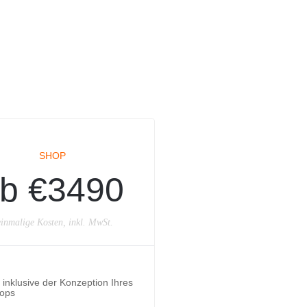
SHOP
b €3490
inmalige Kosten, inkl. MwSt.
inklusive der Konzeption Ihres
ops