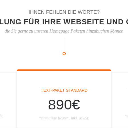
IHNEN FEHLEN DIE WORTE?
LUNG FÜR IHRE WEBSEITE UND 
die Sie gerne zu unseren Homepage Paketen hinzubuchen können
TEXT-PAKET STANDARD
890€
St.
*e
*einmalige Kosten, inkl. MwSt.