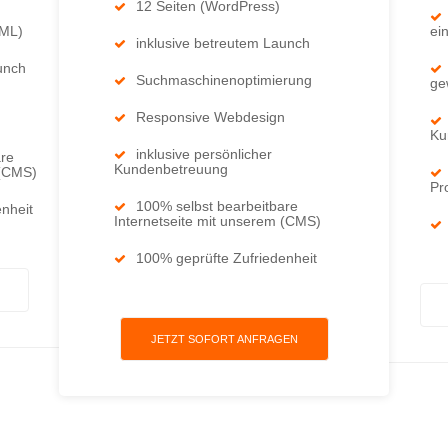
12 Seiten (WordPress)
TML)
ei
inklusive betreutem Launch
unch
Suchmaschinenoptimierung
ge
Responsive Webdesign
Ku
inklusive persönlicher
are
Kundenbetreuung
 (CMS)
Pr
100% selbst bearbeitbare
nheit
Internetseite mit unserem (CMS)
100% geprüfte Zufriedenheit
JETZT SOFORT ANFRAGEN