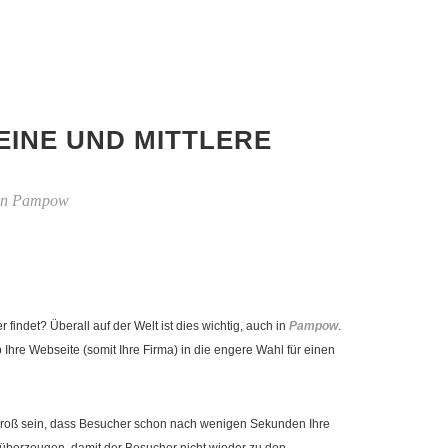
EINE UND MITTLERE
 in Pampow
ndet? Überall auf der Welt ist dies wichtig, auch in
Pampow
.
re Webseite (somit Ihre Firma) in die engere Wahl für einen
ko groß sein, dass Besucher schon nach wenigen Sekunden Ihre
überzeugen, damit der Besucher nicht wieder zu den