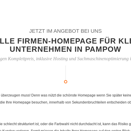
JETZT IM ANGEBOT BEI UNS
LLE FIRMEN-HOMEPAGE FÜR KL
UNTERNEHMEN IN PAMPOW
igen Komplettpreis, inklusive Hosting und Suchmaschinenoptimierung
 überzeugen muss! Denn was nützt die schönste Homepage wenn Sie später keiner fi
die Ihre Homepage besuchen, innerhalb von Sekundenbruchteilen entscheiden ob Ih
e schlecht strukturiert ist, oder die Farbwahl nicht durchdacht ist, kann das Risi
Kunden verloren. Somit müssen die Inhalte Ihrer Homepage auf den ersten Blick 