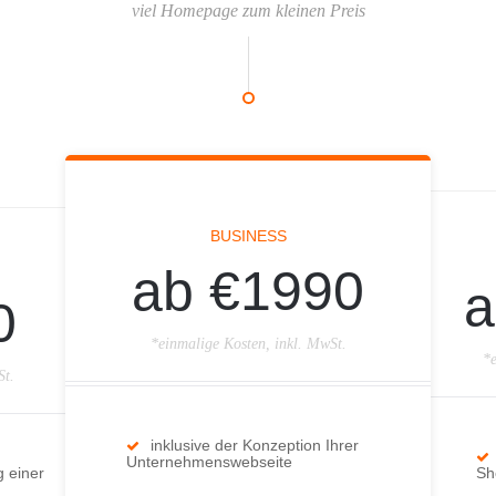
viel Homepage zum kleinen Preis
BUSINESS
ab €1990
a
0
*einmalige Kosten, inkl. MwSt.
*e
St.
inklusive der Konzeption Ihrer
Unternehmenswebseite
g einer
Sh