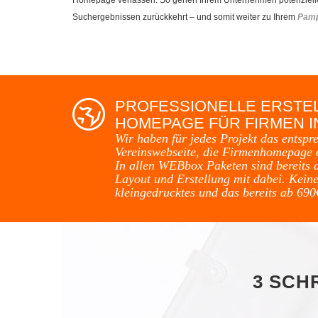
Suchergebnissen zurückkehrt – und somit weiter zu Ihrem
Pam
PROFESSIONELLE ERSTE
HOMEPAGE FÜR FIRMEN 
Wir haben für jedes Projekt das entspr
Vereinswebseite, die Firmenhomepage 
In allen WEBbox Paketen sind bereits 
Layout und Erstellung mit dabei. Keine
kleingedrucktes und das bereits ab 690
3 SCH