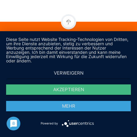
Diese Seite nutzt Website Tracking-Technologien von Dritten,
um ihre Dienste anzubieten, stetig zu verbessern und
Werbung entsprechend der Interessen der Nutzer
anzuzeigen. Ich bin damit einverstanden und kann meine
Einwilligung jederzeit mit Wirkung für die Zukunft widerrufen
oder ändern.
NEHMEN SIE KONTAKT AUF!
VERWEIGERN
Lassen Sie sich ein unverbindliches Angebot erstellen
AKZEPTIEREN
ANGEBOT ANFORDERN
MEHR
Powered by