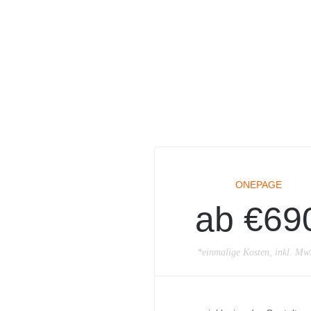
ONEPAGE
ab €69
*einmalige Kosten, inkl. Mw