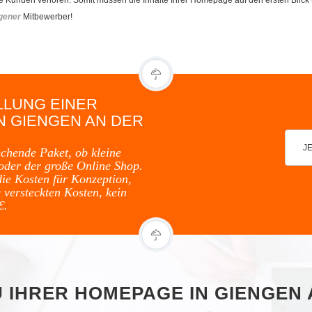
gener
Mitbewerber!
LLUNG EINER
N GIENGEN AN DER
J
echende Paket, ob kleine
oder der große Online Shop.
die Kosten für Konzeption,
 versteckten Kosten, kein
€.
U IHRER HOMEPAGE IN GIENGEN