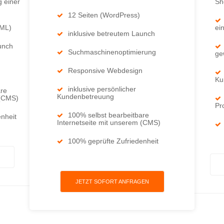
g einer
Sh
12 Seiten (WordPress)
TML)
ei
inklusive betreutem Launch
unch
Suchmaschinenoptimierung
ge
Responsive Webdesign
Ku
inklusive persönlicher
are
Kundenbetreuung
 (CMS)
Pr
100% selbst bearbeitbare
nheit
Internetseite mit unserem (CMS)
100% geprüfte Zufriedenheit
JETZT SOFORT ANFRAGEN