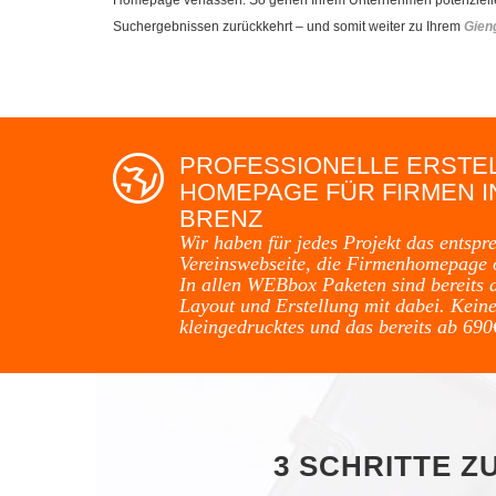
Suchergebnissen zurückkehrt – und somit weiter zu Ihrem
Gien
PROFESSIONELLE ERSTE
HOMEPAGE FÜR FIRMEN I
BRENZ
Wir haben für jedes Projekt das entspr
Vereinswebseite, die Firmenhomepage 
In allen WEBbox Paketen sind bereits 
Layout und Erstellung mit dabei. Keine
kleingedrucktes und das bereits ab 690
3 SCHRITTE Z