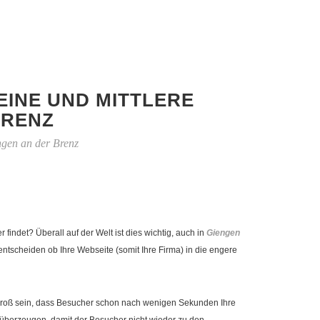
EINE UND MITTLERE
BRENZ
ngen an der Brenz
ndet? Überall auf der Welt ist dies wichtig, auch in
Giengen
tscheiden ob Ihre Webseite (somit Ihre Firma) in die engere
ko groß sein, dass Besucher schon nach wenigen Sekunden Ihre
überzeugen, damit der Besucher nicht wieder zu den