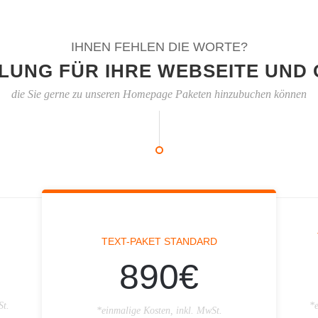
IHNEN FEHLEN DIE WORTE?
LUNG FÜR IHRE WEBSEITE UND 
die Sie gerne zu unseren Homepage Paketen hinzubuchen können
TEXT-PAKET STANDARD
890€
St.
*e
*einmalige Kosten, inkl. MwSt.