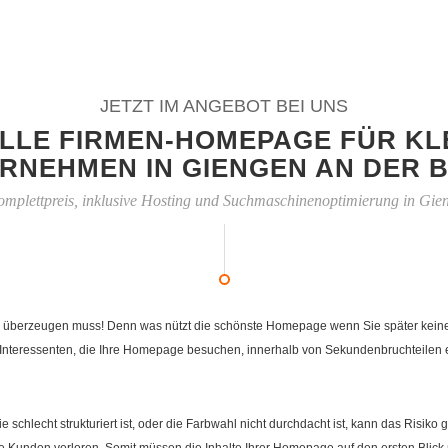
JETZT IM ANGEBOT BEI UNS
LLE FIRMEN-HOMEPAGE FÜR KL
RNEHMEN IN GIENGEN AN DER 
mplettpreis, inklusive Hosting und Suchmaschinenoptimierung in Gie
 überzeugen muss! Denn was nützt die schönste Homepage wenn Sie später keiner fi
Interessenten, die Ihre Homepage besuchen, innerhalb von Sekundenbruchteilen en
e schlecht strukturiert ist, oder die Farbwahl nicht durchdacht ist, kann das Risi
Kunden verloren. Somit müssen die Inhalte Ihrer Homepage auf den ersten Blick 