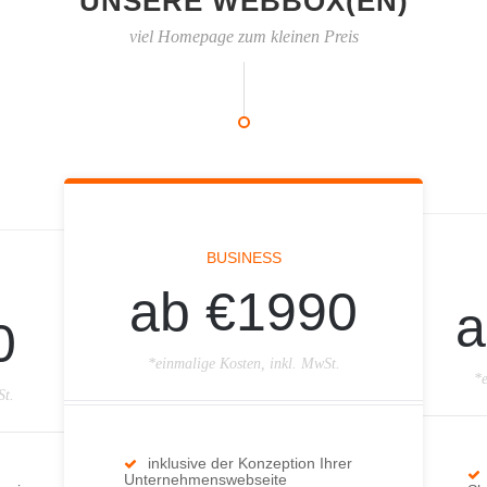
UNSERE WEBBOX(EN)
viel Homepage zum kleinen Preis
BUSINESS
ab €1990
a
0
*einmalige Kosten, inkl. MwSt.
*e
St.
inklusive der Konzeption Ihrer
Unternehmenswebseite