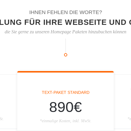
IHNEN FEHLEN DIE WORTE?
LUNG FÜR IHRE WEBSEITE UND 
die Sie gerne zu unseren Homepage Paketen hinzubuchen können
TEXT-PAKET STANDARD
890€
St.
*e
*einmalige Kosten, inkl. MwSt.