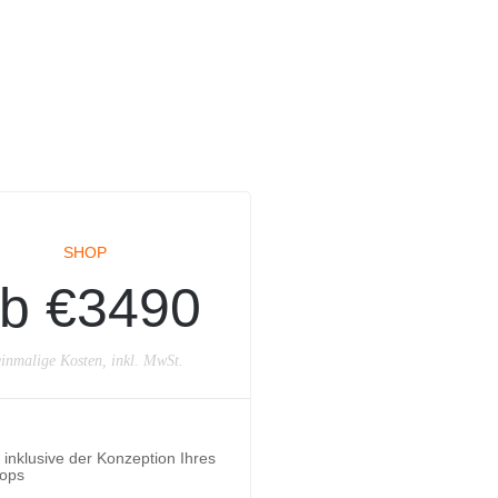
SHOP
b €3490
inmalige Kosten, inkl. MwSt.
inklusive der Konzeption Ihres
ops