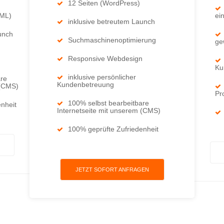
12 Seiten (WordPress)
TML)
ei
inklusive betreutem Launch
unch
Suchmaschinenoptimierung
ge
Responsive Webdesign
Ku
inklusive persönlicher
are
Kundenbetreuung
 (CMS)
Pr
100% selbst bearbeitbare
nheit
Internetseite mit unserem (CMS)
100% geprüfte Zufriedenheit
JETZT SOFORT ANFRAGEN