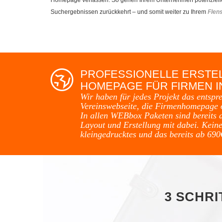
Suchergebnissen zurückkehrt – und somit weiter zu Ihrem
Flen
PROFESSIONELLE ERSTE
HOMEPAGE FÜR FIRMEN 
Wir haben für jedes Projekt das entspr
Vereinswebseite, die Firmenhomepage 
In allen WEBbox Paketen sind bereits 
Layout und Erstellung mit dabei. Keine
kleingedrucktes und das bereits ab 690
3 SCHR