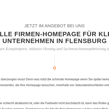
JETZT IM ANGEBOT BEI UNS
LLE FIRMEN-HOMEPAGE FÜR KL
UNTERNEHMEN IN FLENSBURG
gen Komplettpreis, inklusive Hosting und Suchmaschinenoptimierung i
 überzeugen muss! Denn was nützt die schönste Homepage wenn Sie später keiner fi
eressenten, die Ihre Homepage besuchen, innerhalb von Sekundenbruchteilen entsc
e schlecht strukturiert ist, oder die Farbwahl nicht durchdacht ist, kann das Risi
Kunden verloren. Somit müssen die Inhalte Ihrer Homepage auf den ersten Blick 