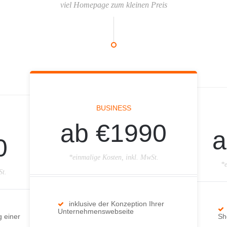
viel Homepage zum kleinen Preis
BUSINESS
ab €1990
a
0
*einmalige Kosten, inkl. MwSt.
*e
St.
inklusive der Konzeption Ihrer
Unternehmenswebseite
g einer
Sh