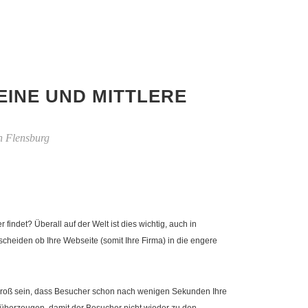
EINE UND MITTLERE
n Flensburg
ndet? Überall auf der Welt ist dies wichtig, auch in
heiden ob Ihre Webseite (somit Ihre Firma) in die engere
ko groß sein, dass Besucher schon nach wenigen Sekunden Ihre
überzeugen, damit der Besucher nicht wieder zu den