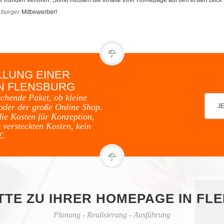
sburger
Mitbewerber!
LLUNG EINER
IN FLENSBURG
echende Paket, ob kleine
oder der große Online Shop.
J
die Kosten für Konzeption,
 versteckten Kosten, kein
€.
ITTE ZU IHRER HOMEPAGE IN FL
Planung - Realisierung - Ausführung