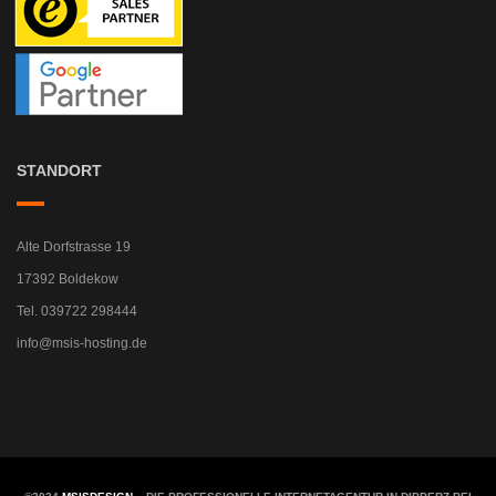
STANDORT
Alte Dorfstrasse 19
17392 Boldekow
Tel. 039722 298444
info@msis-hosting.de