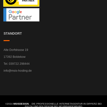
STANDORT
Alte Dorfstrasse 19
17392 Boldekow
Tel. 039722 298444
info@msis-hosting.de
©2024
MSISDESIGN.
. DIE PROFESSIONELLE INTERNETAGENTUR IN DIPPERZ BEI
FULDA UND BOLDEKOW BEI NEUBRANDENBURG