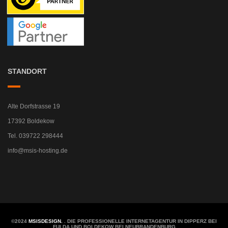
STANDORT
Alte Dorfstrasse 19
17392 Boldekow
Tel. 039722 298444
info@msis-hosting.de
©2024
MSISDESIGN.
. DIE PROFESSIONELLE INTERNETAGENTUR IN DIPPERZ BEI
FULDA UND BOLDEKOW BEI NEUBRANDENBURG