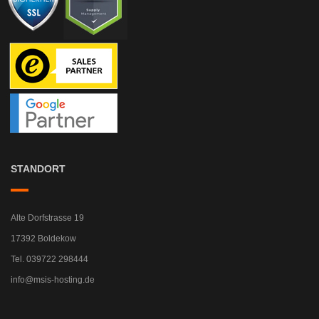
STANDORT
Alte Dorfstrasse 19
17392 Boldekow
Tel. 039722 298444
info@msis-hosting.de