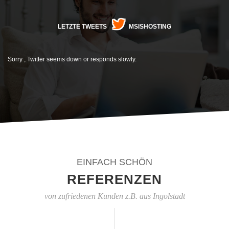
LETZTE TWEETS
MSISHOSTING
Sorry , Twitter seems down or responds slowly.
EINFACH SCHÖN
REFERENZEN
von zufriedenen Kunden z.B. aus Ingolstadt