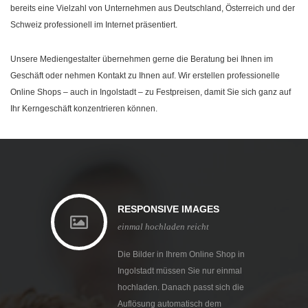
bereits eine Vielzahl von Unternehmen aus Deutschland, Österreich und der
Schweiz professionell im Internet präsentiert.
Unsere Mediengestalter übernehmen gerne die Beratung bei Ihnen im
Geschäft oder nehmen Kontakt zu Ihnen auf. Wir erstellen professionelle
Online Shops – auch in Ingolstadt – zu Festpreisen, damit Sie sich ganz auf
Ihr Kerngeschäft konzentrieren können.
RESPONSIVE IMAGES
einmal hochladen reicht
Die Bilder in Ihrem Online Shop in
Ingolstadt müssen Sie nur einmal
hochladen. Danach passt sich die
Auflösung automatisch dem