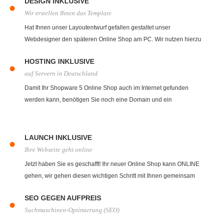
DESIGN INKLUSIVE
uns einen Layoutentwurf.
Wir erstellen Ihnen das Template
Hat Ihnen unser Layoutentwurf gefallen gestaltet unser
Webdesigner den späteren Online Shop am PC. Wir nutzen hierzu
eine Vielzahl an professionellen Programmen zur Erstellung Ihres
HOSTING INKLUSIVE
neuen Online Shops.
auf Servern in Deutschland
Damit Ihr Shopware 5 Online Shop auch im Internet gefunden
werden kann, benötigen Sie noch eine Domain und ein
Hostingpaket. Hierbei unterstützt Sie unser Hostingbereich gerne.
LAUNCH INKLUSIVE
Ihre Webseite geht online
Jetzt haben Sie es geschafft! Ihr neuer Online Shop kann ONLINE
gehen, wir gehen diesen wichtigen Schritt mit Ihnen gemeinsam
und betreuen Sie auch in Zukunft!
SEO GEGEN AUFPREIS
Suchmaschinen-Optimierung (SEO)