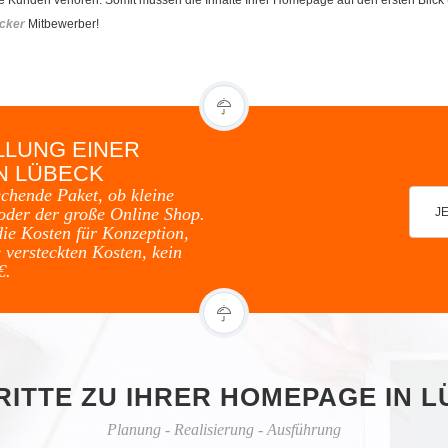
cker
Mitbewerber!
LLUNG EINER
N LÜBECK
echende Paket, ob kleine
oder der große Online Shop.
J
die Kosten für Konzeption,
 versteckten Kosten, kein
€.
RITTE ZU IHRER HOMEPAGE IN 
Planung - Realisierung - Ausführung