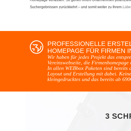
Suchergebnissen zurückkehrt – und somit weiter zu Ihrem
Lübe
PROFESSIONELLE ERSTE
HOMEPAGE FÜR FIRMEN I
Wir haben für jedes Projekt das entspr
Vereinswebseite, die Firmenhomepage 
In allen WEBbox Paketen sind bereits 
Layout und Erstellung mit dabei. Keine
kleingedrucktes und das bereits ab 690
3 SCH