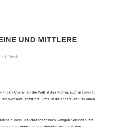
EINE UND MITTLERE
 in Lübeck
ndet? Überall auf der Welt ist dies wichtig, auch in
Lübeck
.
re Webseite (somit Ihre Firma) in die engere Wahl für einen
ko groß sein, dass Besucher schon nach wenigen Sekunden Ihre
überzeugen, damit der Besucher nicht wieder zu den