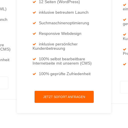
12 Seiten (WordPress)
TML)
ei
inklusive betreutem Launch
unch
Suchmaschinenoptimierung
ge
Responsive Webdesign
Ku
inklusive persönlicher
are
Kundenbetreuung
 (CMS)
Pr
100% selbst bearbeitbare
nheit
Internetseite mit unserem (CMS)
100% geprüfte Zufriedenheit
JETZT SOFORT ANFRAGEN