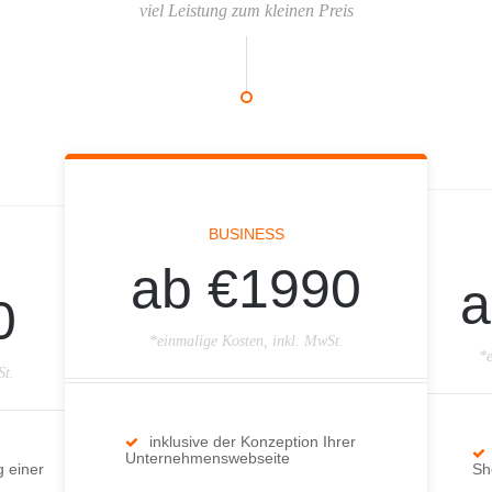
viel Leistung zum kleinen Preis
BUSINESS
ab €1990
a
0
*einmalige Kosten, inkl. MwSt.
*e
St.
inklusive der Konzeption Ihrer
Unternehmenswebseite
g einer
Sh