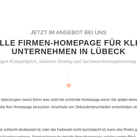
JETZT IM ANGEBOT BEI UNS
LLE FIRMEN-HOMEPAGE FÜR KL
UNTERNEHMEN IN LÜBECK
igen Komplettpreis, inklusive Hosting und Suchmaschinenoptimierung
 überzeugen muss! Denn was nützt die schönste Homepage wenn Sie später keiner fi
die Ihre Homepage besuchen, innerhalb von Sekundenbruchteilen entscheiden ob Ih
e schlecht strukturiert ist, oder die Farbwahl nicht durchdacht ist, kann das Risi
Kunden verloren. Somit müssen die Inhalte Ihrer Homepage auf den ersten Blick 