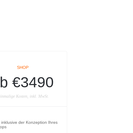
SHOP
b €3490
inmalige Kosten, inkl. MwSt.
inklusive der Konzeption Ihres
ops