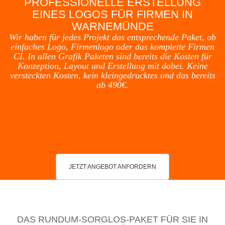
PROFESSIONELLE ERSTELLUNG
EINES LOGOS FÜR FIRMEN IN
WARNEMÜNDE
Wir haben für jedes Projekt das entsprechende Paket, ob
einfaches Logo, Firmenlogo oder das komplette Firmen
CI. In allen Grafik Paketen sind bereits die Kosten für
Konzeption, Layout und Erstellung mit dabei. Keine
versteckten Kosten, kein kleingedrucktes und das bereits
ab 490€.
JETZT ANGEBOT ANFORDERN
DAS RUNDUM-SORGLOS-PAKET FÜR SIE IN