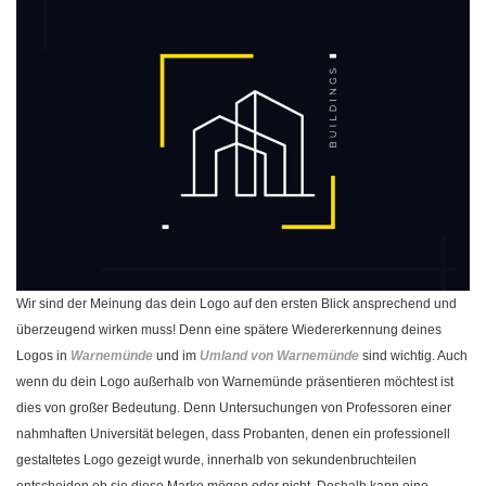
Wir sind der Meinung das dein Logo auf den ersten Blick ansprechend und
überzeugend wirken muss! Denn eine spätere Wiedererkennung deines
Logos in
Warnemünde
und im
Umland von Warnemünde
sind wichtig. Auch
wenn du dein Logo außerhalb von Warnemünde präsentieren möchtest ist
dies von großer Bedeutung. Denn Untersuchungen von Professoren einer
nahmhaften Universität belegen, dass Probanten, denen ein professionell
gestaltetes Logo gezeigt wurde, innerhalb von sekundenbruchteilen
entscheiden ob sie diese Marke mögen oder nicht. Deshalb kann eine