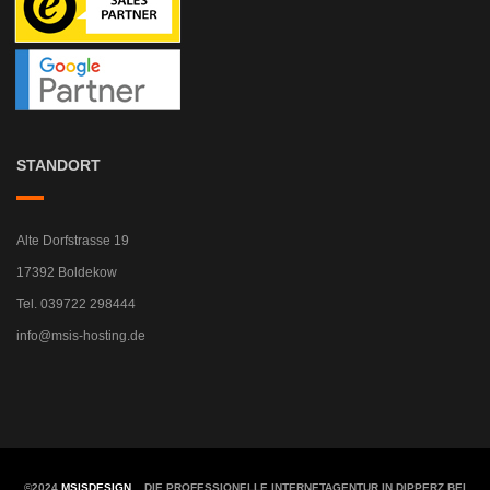
STANDORT
Alte Dorfstrasse 19
17392 Boldekow
Tel. 039722 298444
info@msis-hosting.de
©2024
MSISDESIGN.
. DIE PROFESSIONELLE INTERNETAGENTUR IN DIPPERZ BEI