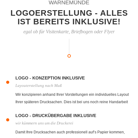
WARNEMÜNDE
LOGOERSTELLUNG - ALLES
IST BEREITS INKLUSIVE!
egal ob für Visitenkarte, Briefbogen oder Flyer
LOGO - KONZEPTION INKLUSIVE
Layouterstellung nach Maß
Wir konzipieren anhand Ihrer Vorstellungen ein individuelles Layout
Ihrer späteren Drucksachen. Dies ist bei uns noch reine Handarbeit
mit Zettel und Bleistift. Steht das spätere Layout fest bekommen Sie
LOGO - DRUCKÜBERGABE INKLUSIVE
von uns einen Layoutentwurf.
wir kümmern uns um die Druckerei
Damit Ihre Drucksachen auch professionell auf’s Papier kommen,