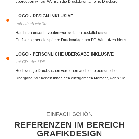
übergeben wir auf Wunsch die Druckdaten an eine Druckerei.
Gerne übernehmen wir auch den Druck für Sie, fragen Sie einfach
LOGO - DESIGN INKLUSIVE
nach.
individuell wie Sie
Hat Ihnen unser Layoutentwurf gefallen gestaltet unser
Grafikdesigner die spätere Druckvorlage am PC. Wir nutzen hierzu
eine Vielzahl an professionellen Programmen zur Erstellung.
LOGO - PERSÖNLICHE ÜBERGABE INKLUSIVE
auf CD oder PDF
Hochwertige Drucksachen verdienen auch eine persönliche
Übergabe. Wir lassen Ihnen den einzigartigen Moment, wenn Sie
zum ersten Mal Ihre Visitenkarte oder Briefbogen in den Händen
halten. Auf Wunsch biten wir auch Versand an.
EINFACH SCHÖN
REFERENZEN IM BEREICH
GRAFIKDESIGN