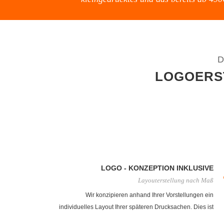
D
LOGOERST
LOGO - KONZEPTION INKLUSIVE
Layouterstellung nach Maß
Wir konzipieren anhand Ihrer Vorstellungen ein
individuelles Layout Ihrer späteren Drucksachen. Dies ist
bei uns noch reine Handarbeit mit Zettel und Bleistift.