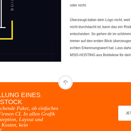
oder nicht.
Überzeugt dabei dein Logo nicht, weil
nicht durchdacht ist, kann das ein Ris
entscheiden. So gehen dir im schlimms
immer auf den ersten Blick überzeuge
echten Erkennungswert hat. Lass dah
MSIS-HOSTING aus Boldekow für dei
LLUNG EINES
OSTOCK
echende Paket, ob einfaches
irmen CI. In allen Grafik
JE
nzeption, Layout und
 Kosten, kein
€.