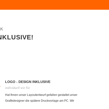
CK
NKLUSIVE!
LOGO - DESIGN INKLUSIVE
individuell wie Sie
Hat Ihnen unser Layoutentwurf gefallen gestaltet unser
Grafikdesigner die spätere Druckvorlage am PC. Wir
nutzen hierzu eine Vielzahl an professionellen