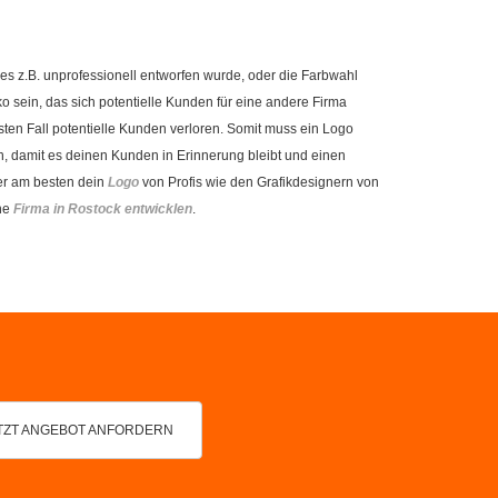
 es z.B. unprofessionell entworfen wurde, oder die Farbwahl
iko sein, das sich potentielle Kunden für eine andere Firma
ten Fall potentielle Kunden verloren. Somit muss ein Logo
n, damit es deinen Kunden in Erinnerung bleibt und einen
er am besten dein
Logo
von Profis wie den Grafikdesignern von
ne
Firma in Rostock entwicklen
.
TZT ANGEBOT ANFORDERN