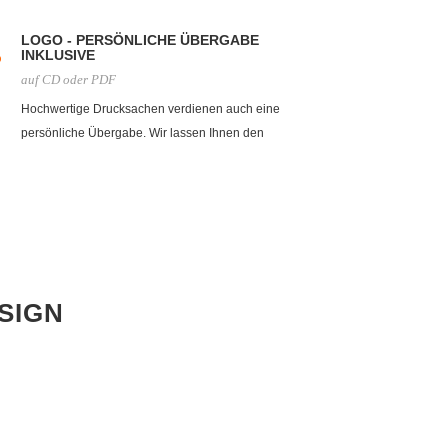
Programmen zur Erstellung.
LOGO - PERSÖNLICHE ÜBERGABE
INKLUSIVE
auf CD oder PDF
Hochwertige Drucksachen verdienen auch eine
persönliche Übergabe. Wir lassen Ihnen den
einzigartigen Moment, wenn Sie zum ersten Mal Ihre
Visitenkarte oder Briefbogen in den Händen halten. Auf
Wunsch biten wir auch Versand an.
SIGN