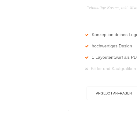
*einmalige Kosten, inkl. Mw
Konzeption deines Log
hochwertiges Design
1 Layoutentwurf als P
Bilder und Kaufgrafiken
ANGEBOT ANFRAGEN