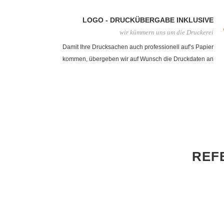
Steht das spätere Layout fest bekommen Sie von uns
einen Layoutentwurf.
LOGO - DRUCKÜBERGABE INKLUSIVE
wir kümmern uns um die Druckerei
Damit Ihre Drucksachen auch professionell auf’s Papier
kommen, übergeben wir auf Wunsch die Druckdaten an
eine Druckerei. Gerne übernehmen wir auch den Druck
für Sie, fragen Sie einfach nach.
REF