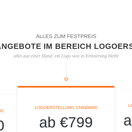
ALLES ZUM FESTPREIS
ANGEBOTE IM BEREICH LOGOER
alles aus einer Hand, ein Logo was in Erinnerung bleibt
L
LOGOERSTELLUNG STANDARD
IC
a
ab €799
0