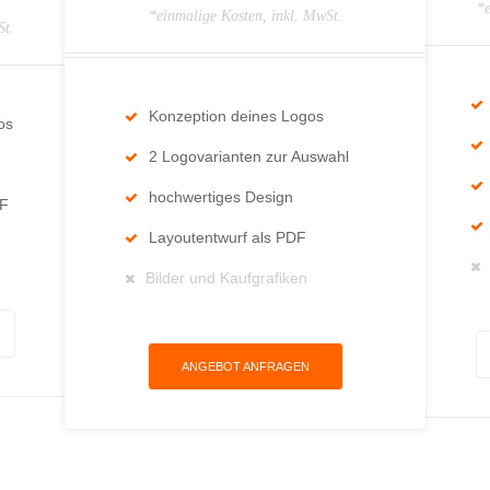
*e
*einmalige Kosten, inkl. MwSt.
St.
Konzeption deines Logos
os
2 Logovarianten zur Auswahl
hochwertiges Design
DF
Layoutentwurf als PDF
Bilder und Kaufgrafiken
ANGEBOT ANFRAGEN