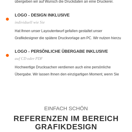
übergeben wir auf Wunsch die Druckdaten an eine Druckerei.
Gerne übernehmen wir auch den Druck für Sie, fragen Sie einfach
LOGO - DESIGN INKLUSIVE
nach.
individuell wie Sie
Hat Ihnen unser Layoutentwurf gefallen gestaltet unser
Grafikdesigner die spätere Druckvorlage am PC. Wir nutzen hierzu
eine Vielzahl an professionellen Programmen zur Erstellung.
LOGO - PERSÖNLICHE ÜBERGABE INKLUSIVE
auf CD oder PDF
Hochwertige Drucksachen verdienen auch eine persönliche
Übergabe. Wir lassen Ihnen den einzigartigen Moment, wenn Sie
zum ersten Mal Ihre Visitenkarte oder Briefbogen in den Händen
halten. Auf Wunsch biten wir auch Versand an.
EINFACH SCHÖN
REFERENZEN IM BEREICH
GRAFIKDESIGN