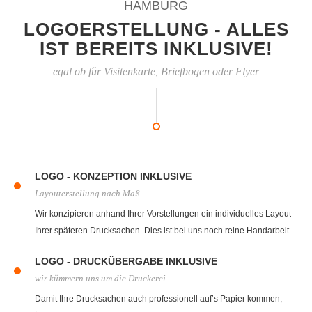
HAMBURG
LOGOERSTELLUNG - ALLES
IST BEREITS INKLUSIVE!
egal ob für Visitenkarte, Briefbogen oder Flyer
LOGO - KONZEPTION INKLUSIVE
Layouterstellung nach Maß
Wir konzipieren anhand Ihrer Vorstellungen ein individuelles Layout
Ihrer späteren Drucksachen. Dies ist bei uns noch reine Handarbeit
mit Zettel und Bleistift. Steht das spätere Layout fest bekommen Sie
LOGO - DRUCKÜBERGABE INKLUSIVE
von uns einen Layoutentwurf.
wir kümmern uns um die Druckerei
Damit Ihre Drucksachen auch professionell auf’s Papier kommen,