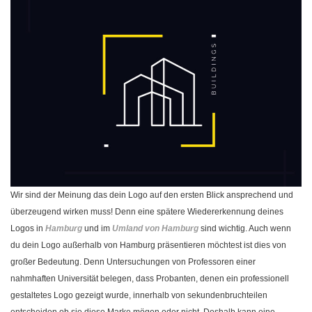
Wir sind der Meinung das dein Logo auf den ersten Blick ansprechend und
überzeugend wirken muss! Denn eine spätere Wiedererkennung deines
Logos in
Hamburg
und im
Umland von Hamburg
sind wichtig. Auch wenn
du dein Logo außerhalb von Hamburg präsentieren möchtest ist dies von
großer Bedeutung. Denn Untersuchungen von Professoren einer
nahmhaften Universität belegen, dass Probanten, denen ein professionell
gestaltetes Logo gezeigt wurde, innerhalb von sekundenbruchteilen
entscheiden ob sie diese Marke mögen oder nicht. Deshalb kann eine