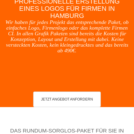
PROFESSIONELLE ERSTELLUNG
EINES LOGOS FÜR FIRMEN IN
HAMBURG
Wir haben für jedes Projekt das entsprechende Paket, ob
einfaches Logo, Firmenlogo oder das komplette Firmen
CI. In allen Grafik Paketen sind bereits die Kosten für
Konzeption, Layout und Erstellung mit dabei. Keine
versteckten Kosten, kein kleingedrucktes und das bereits
ab 490€.
JETZT ANGEBOT ANFORDERN
DAS RUNDUM-SORGLOS-PAKET FÜR SIE IN