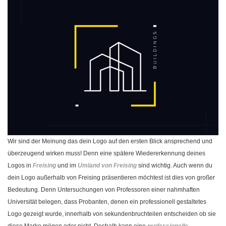
Wir sind der Meinung das dein Logo auf den ersten Blick ansprechend und
überzeugend wirken muss! Denn eine spätere Wiedererkennung deines
Logos in
Freising
und im
Umland von Freising
sind wichtig. Auch wenn du
dein Logo außerhalb von Freising präsentieren möchtest ist dies von großer
Bedeutung. Denn Untersuchungen von Professoren einer nahmhaften
Universität belegen, dass Probanten, denen ein professionell gestaltetes
Logo gezeigt wurde, innerhalb von sekundenbruchteilen entscheiden ob sie
diese Marke mögen oder nicht. Deshalb kann eine
professionelle