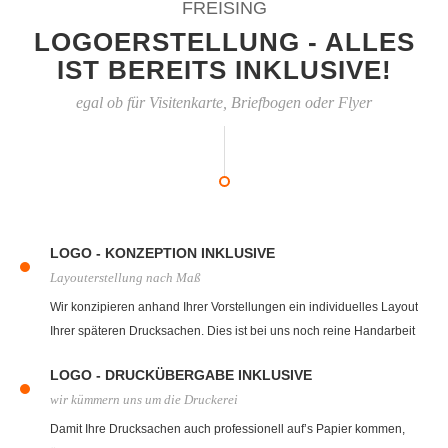
FREISING
LOGOERSTELLUNG - ALLES
IST BEREITS INKLUSIVE!
egal ob für Visitenkarte, Briefbogen oder Flyer
LOGO - KONZEPTION INKLUSIVE
Layouterstellung nach Maß
Wir konzipieren anhand Ihrer Vorstellungen ein individuelles Layout
Ihrer späteren Drucksachen. Dies ist bei uns noch reine Handarbeit
mit Zettel und Bleistift. Steht das spätere Layout fest bekommen Sie
LOGO - DRUCKÜBERGABE INKLUSIVE
von uns einen Layoutentwurf.
wir kümmern uns um die Druckerei
Damit Ihre Drucksachen auch professionell auf’s Papier kommen,