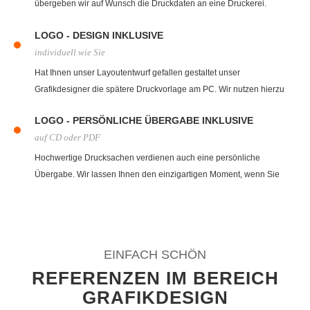
übergeben wir auf Wunsch die Druckdaten an eine Druckerei.
Gerne übernehmen wir auch den Druck für Sie, fragen Sie einfach
LOGO - DESIGN INKLUSIVE
nach.
individuell wie Sie
Hat Ihnen unser Layoutentwurf gefallen gestaltet unser
Grafikdesigner die spätere Druckvorlage am PC. Wir nutzen hierzu
eine Vielzahl an professionellen Programmen zur Erstellung.
LOGO - PERSÖNLICHE ÜBERGABE INKLUSIVE
auf CD oder PDF
Hochwertige Drucksachen verdienen auch eine persönliche
Übergabe. Wir lassen Ihnen den einzigartigen Moment, wenn Sie
zum ersten Mal Ihre Visitenkarte oder Briefbogen in den Händen
halten. Auf Wunsch biten wir auch Versand an.
EINFACH SCHÖN
REFERENZEN IM BEREICH
GRAFIKDESIGN