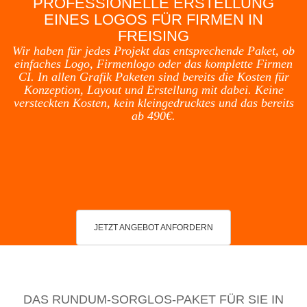
PROFESSIONELLE ERSTELLUNG
EINES LOGOS FÜR FIRMEN IN
FREISING
Wir haben für jedes Projekt das entsprechende Paket, ob
einfaches Logo, Firmenlogo oder das komplette Firmen
CI. In allen Grafik Paketen sind bereits die Kosten für
Konzeption, Layout und Erstellung mit dabei. Keine
versteckten Kosten, kein kleingedrucktes und das bereits
ab 490€.
JETZT ANGEBOT ANFORDERN
DAS RUNDUM-SORGLOS-PAKET FÜR SIE IN