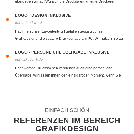
übergeben wir auf Wunsch die Druckdaten an eine Druckerei.
Gerne übernehmen wir auch den Druck für Sie, fragen Sie einfach
LOGO - DESIGN INKLUSIVE
nach.
individuell wie Sie
Hat Ihnen unser Layoutentwurf gefallen gestaltet unser
Grafikdesigner die spätere Druckvorlage am PC. Wir nutzen hierzu
eine Vielzahl an professionellen Programmen zur Erstellung.
LOGO - PERSÖNLICHE ÜBERGABE INKLUSIVE
auf CD oder PDF
Hochwertige Drucksachen verdienen auch eine persönliche
Übergabe. Wir lassen Ihnen den einzigartigen Moment, wenn Sie
zum ersten Mal Ihre Visitenkarte oder Briefbogen in den Händen
halten. Auf Wunsch biten wir auch Versand an.
EINFACH SCHÖN
REFERENZEN IM BEREICH
GRAFIKDESIGN